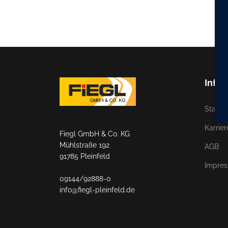
Infos
Starte 
Karrier
Fiegl GmbH & Co. KG
Mühlstraße 192
AGB
91785 Pleinfeld
Impre
09144/92888-0
info@fiegl-pleinfeld.de