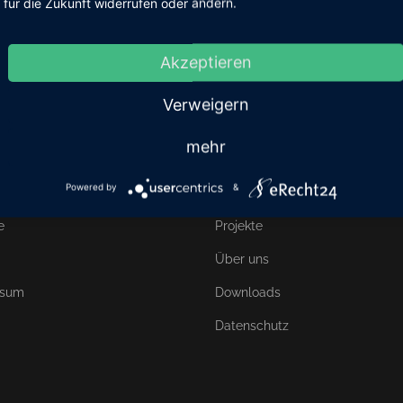
für die Zukunft widerrufen oder ändern.
Akzeptieren
Verweigern
mehr
Links
Powered by
&
hier
Leistungen
e
Projekte
Über uns
ssum
Downloads
Datenschutz